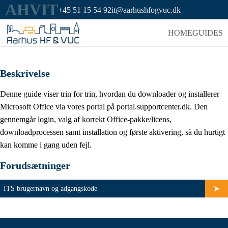
AHVIT
+45 51 15 54 92
it@aarhushfogvuc.dk
HOME
GUIDES
Beskrivelse
Denne guide viser trin for trin, hvordan du downloader og installerer
Microsoft Office via vores portal på portal.supportcenter.dk. Den
gennemgår login, valg af korrekt Office-pakke/licens,
downloadprocessen samt installation og første aktivering, så du hurtigt
kan komme i gang uden fejl.
Forudsætninger
ITS brugernavn og adgangskode