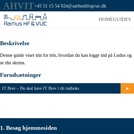
AHVIT
+45 51 15 54 92
it@aarhushfogvuc.dk
HOME
GUIDES
Beskrivelse
Denne guide viser trin for trin, hvordan du kan logge ind på Ludus og
se din skema.
Forudsætninger
IT Brev – Du skal have IT Brev i dit indboks
1. Besøg hjemmesiden