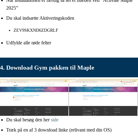
Når installationen er færdig så set et flueben ved “Activate Maple
2025”
Du skal indsætte Aktiveringskoden
ZEV9SKXND6ZDGRLF
Udfylde alle røde felter
4. Download Gym pakken til Maple
Du skal besøg den her
side
Træk på en af 3 download linke (relivant med din OS)