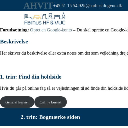
AHVIT
+45 51 15 54 92
it@aarhushfogvuc.dk
Forudsætning:
Opret en Google-konto
– Du skal oprette en Google-kon
Beskrivelse
Her skriver du beskrivelse eller extra notes om det som vejledning drej
1. trin: Find din holdside
Hvis du går på online fag så er vejledningen til ad finde din holdside li
General kursist
Online kursist
2. trin: Bogmærke siden